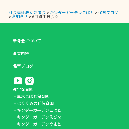
社会福祉法人 新考会
>
キンダーガーデンこばと
>
保育ブログ
>
お知らせ
>
6月誕生日会☆
新考会について
事業内容
保育ブログ
運営保育園
・
厚木こばと保育園
・
はぐくみの丘保育園
・
キンダーガーデンこばと
・
キンダーガーデンえびな
・
キンダーガーデンやまと