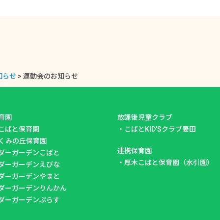
知らせ
>
運動会のお知らせ
育園
放課後児童クラブ
こばと保育園
・
こばとKID'Sクラブ妻田
くみの丘保育園
連携保育園
ダーガーデンこばと
・
厚木こばと保育園（水引園）
ダーガーデンえびな
ダーガーデンやまと
ダーガーデンりんかん
ダーガーデンぷらす