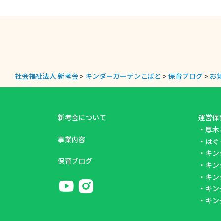
社会福祉法人 新考会
>
キンダーガーデンこばと
>
保育ブログ
>
お
新考会について
運営保
・
厚木
事業内容
・
はぐ
・
キン
保育ブログ
・
キン
・
キン
・
キン
・
キン