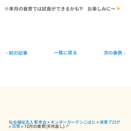
※来月の食育では試食ができるかも?! お楽しみに～
一覧に戻る
前の記事
次の事例
社会福祉法人 新考会
>
キンダーガーデンこばと
>
保育ブログ
>
日常
>
12月の食育(天地返し)