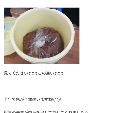
見てください❢❢❢この違い❢❢❢
半年で色が全然違いますね!(^^)!
給食の先生が中身を出して見せてくれました☆