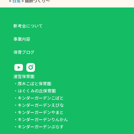
>
日常
>
鏡餅づくり～
新考会について
事業内容
保育ブログ
運営保育園
・
厚木こばと保育園
・
はぐくみの丘保育園
・
キンダーガーデンこばと
・
キンダーガーデンえびな
・
キンダーガーデンやまと
・
キンダーガーデンりんかん
・
キンダーガーデンぷらす